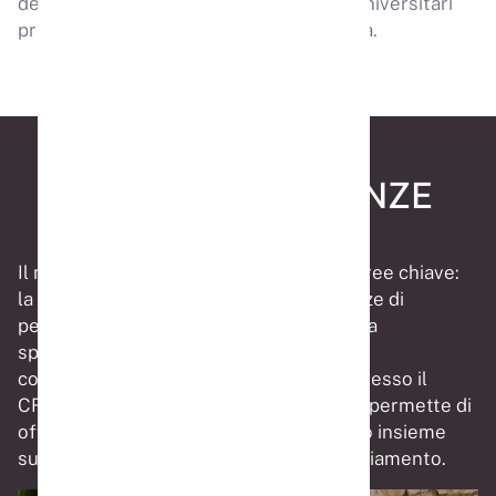
del Peso) e ho insegnato in corsi post-universitari
presso le Università di Verona e Bologna.
LE MIE COMPETENZE
Il mio percorso formativo combina tre aree chiave:
la fisioterapia tradizionale, le competenze di
personal training certificate da ISSA, e la
specializzazione in terapia cognitivo-
comportamentale (CBT-E) conseguita presso il
CREDO Oxford. Questa preparazione mi permette di
offrirti un supporto completo, lavorando insieme
sugli aspetti fisici e psicologici del cambiamento.