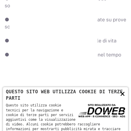
sostenibile
● Utilizza strategie di cambiamento basate su prove
scientifiche
● Si adatta alle tue esigenze e al tuo stile di vita
● Ti insegna come mantenere i risultati nel tempo
×
QUESTO SITO WEB UTILIZZA COOKIE DI TERZE
Con Attiviperstarbene troverai un percorso
PARTI
strutturato ma flessibile, con strumenti pratici e
Questo sito utilizza cookie
strategie concrete per il tuo cambiamento!
tecnici per la navigazione e
cookie di terze parti per servizi
aggiuntivi come la visualizzazione
di video. Alcuni cookie potrebbero raccogliere
INIZIA ORA
informazioni per mostrarti pubblicità mirata e tracciare