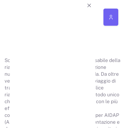
CHI SONO
Sono Fabio Soave, fisioterapista responsabile della
riabilitazione fisica nei reparti di riabilitazione
nutrizionale della Casa di Cura Villa Garda. Da oltre
vent'anni accompagno le persone in un viaggio di
trasformazione che va ben oltre la semplice
riabilitazione fisica. Ho sviluppato un metodo unico
che integra riabilitazione fisica avanzata con le più
efficaci strategie di cambiamento
comportamentale. Sono anche docente per AIDAP
(Associazione Italiana Disturbi dell'Alimentazione e